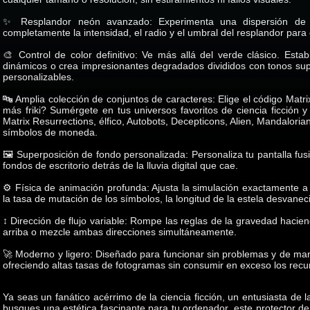
✨ Resplandor neón avanzado: Experimenta una dispersión de lu
completamente la intensidad, el radio y el umbral del resplandor para
🎨 Control de color definitivo: Ve más allá del verde clásico. Estab
dinámicos o crea impresionantes degradados divididos con tonos super
personalizables.
🔤 Amplia colección de conjuntos de caracteres: Elige el código Matrix 
más friki? Sumérgete en tus universos favoritos de ciencia ficción y
Matrix Resurrections, élfico, Autobots, Decepticons, Alien, Mandaloria
símbolos de moneda.
🖼️ Superposición de fondo personalizada: Personaliza tu pantalla f
fondos de escritorio detrás de la lluvia digital que cae.
⚙️ Física de animación profunda: Ajusta la simulación exactamente a t
la tasa de mutación de los símbolos, la longitud de la estela desvanec
↕️ Dirección de flujo variable: Rompe las reglas de la gravedad hacien
arriba o mezcle ambas direcciones simultáneamente.
🚀 Moderno y ligero: Diseñado para funcionar sin problemas y de ma
ofreciendo altas tasas de fotogramas sin consumir en exceso los recu
Ya seas un fanático acérrimo de la ciencia ficción, un entusiasta de l
busques una estética fascinante para tu ordenador, este protector de 