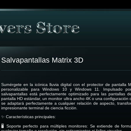
Salvapantallas Matrix 3D
Sumérgete en la icónica lluvia digital con el protector de pantalla
personalizable para Windows 10 y Windows 11. Impulsado po
salvapantallas está perfectamente optimizado para las pantallas de
pantalla HD estándar, un monitor ultra ancho 4K o una configuración co
se adaptará perfectamente a cualquier relación de aspecto, transfo
impresionante terminal de ciencia ficción.
✨ Características principales:
🖥️ Soporte perfecto para múltiples monitores: Se extiende de form
cualquier tamaño o resolución, sin estiramientos ni fallos visuales.