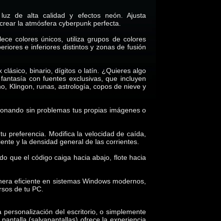
z de alta calidad y efectos neón. Ajusta
 crear la atmósfera cyberpunk perfecta.
lece colores únicos, utiliza grupos de colores
iores e inferiores distintos y zonas de fusión
clásico, binario, dígitos o latín. ¿Quieres algo
 fantasía con fuentes exclusivas, que incluyen
no, Klingon, runas, astrología, copos de nieve y
usionando sin problemas tus propias imágenes o
u preferencia. Modifica la velocidad de caída,
iente y la densidad general de las corrientes.
do que el código caiga hacia abajo, flote hacia
nera eficiente en sistemas Windows modernos,
rsos de tu PC.
a personalización del escritorio, o simplemente
pantalla (salvapantallas) ofrece la experiencia