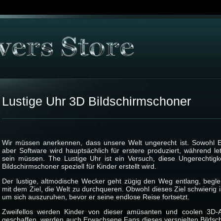
Lustige Uhr 3D Bildschirmschoner
Wir müssen anerkennen, dass unsere Welt ungerecht ist. Sowohl E
aber Software wird hauptsächlich für erstere produziert, während le
sein müssen. The Lustige Uhr ist ein Versuch, diese Ungerechtig
Bildschirmschoner speziell für Kinder erstellt wird.
Der lustige, altmodische Wecker geht zügig den Weg entlang, begleitet
mit dem Ziel, die Welt zu durchqueren. Obwohl dieses Ziel schwierig i
um sich auszuruhen, bevor er seine endlose Reise fortsetzt.
Zweifellos werden Kinder von dieser amüsanten und coolen 3D-An
geschaffen, werden auch Erwachsene Fans dieses verspielten Bildsch